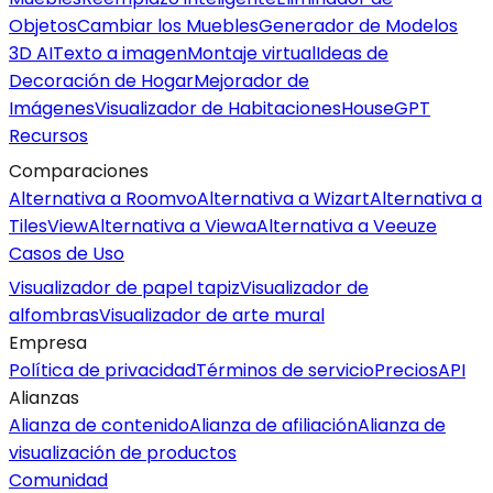
Objetos
Cambiar los Muebles
Generador de Modelos
3D AI
Texto a imagen
Montaje virtual
Ideas de
Decoración de Hogar
Mejorador de
Imágenes
Visualizador de Habitaciones
HouseGPT
Recursos
Comparaciones
Alternativa a Roomvo
Alternativa a Wizart
Alternativa a
TilesView
Alternativa a Viewa
Alternativa a Veeuze
Casos de Uso
Visualizador de papel tapiz
Visualizador de
alfombras
Visualizador de arte mural
Empresa
Política de privacidad
Términos de servicio
Precios
API
Alianzas
Alianza de contenido
Alianza de afiliación
Alianza de
visualización de productos
Comunidad