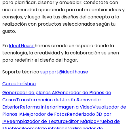
para planificar, diseñar y amueblar. Conéctate con
una comunidad apasionada para intercambiar ideas y
consejos, y luego lleva tus diseños del concepto a la
realización con productos seleccionados según tu
gusto.
En
Ideal.House
hemos creado un espacio donde la
tecnología, la creatividad y la colaboración se unen
para redefinir el diseño del hogar.
Soporte técnico
support@ideal.house
Característica
Generador de planos AI
Generador de Planos de
Casas
Transformación del Jardín
Renovador
Exterior
Reforma interior
Imagen a Video
Visualizador de
Planos IA
Mejorador de Fotos
Renderizado 3D por
IA
Reemplazador de Textura
Editor Mágico
Prueba de
Muebles
Reemplazo inteligente
Eliminador de