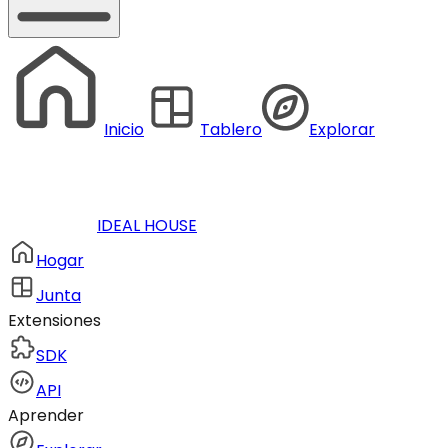
Inicio
Tablero
Explorar
IDEAL HOUSE
Hogar
Junta
Extensiones
SDK
API
Aprender