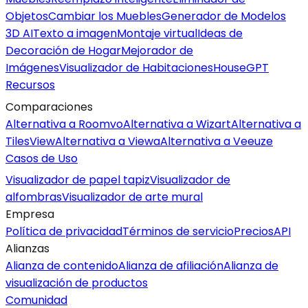
Objetos
Cambiar los Muebles
Generador de Modelos
3D AI
Texto a imagen
Montaje virtual
Ideas de
Decoración de Hogar
Mejorador de
Imágenes
Visualizador de Habitaciones
HouseGPT
Recursos
Comparaciones
Alternativa a Roomvo
Alternativa a Wizart
Alternativa a
TilesView
Alternativa a Viewa
Alternativa a Veeuze
Casos de Uso
Visualizador de papel tapiz
Visualizador de
alfombras
Visualizador de arte mural
Empresa
Política de privacidad
Términos de servicio
Precios
API
Alianzas
Alianza de contenido
Alianza de afiliación
Alianza de
visualización de productos
Comunidad