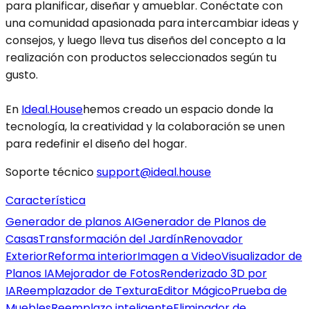
para planificar, diseñar y amueblar. Conéctate con
una comunidad apasionada para intercambiar ideas y
consejos, y luego lleva tus diseños del concepto a la
realización con productos seleccionados según tu
gusto.
En
Ideal.House
hemos creado un espacio donde la
tecnología, la creatividad y la colaboración se unen
para redefinir el diseño del hogar.
Soporte técnico
support@ideal.house
Característica
Generador de planos AI
Generador de Planos de
Casas
Transformación del Jardín
Renovador
Exterior
Reforma interior
Imagen a Video
Visualizador de
Planos IA
Mejorador de Fotos
Renderizado 3D por
IA
Reemplazador de Textura
Editor Mágico
Prueba de
Muebles
Reemplazo inteligente
Eliminador de