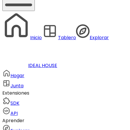
Inicio
Tablero
Explorar
IDEAL HOUSE
Hogar
Junta
Extensiones
SDK
API
Aprender