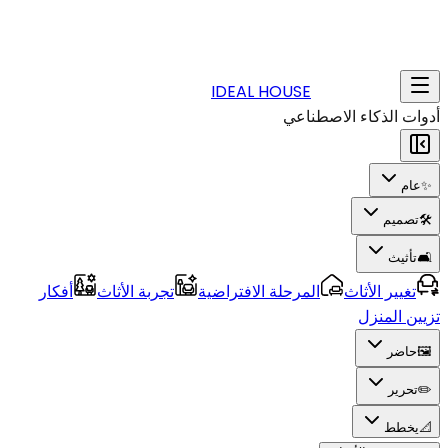
IDEAL HOUSE
أدوات الذكاء الاصطناعي
✨
عام
🛠️
تصميم
🛋️
تأثيث
تغيير الأثاث
المرحلة الافتراضية
تجربة الأثاث
أفكار
تزيين المنزل
🖼️
حاضر
✏️
تحرير
📐
يخطط