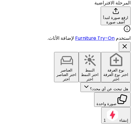
المرحلة الافتراضية
ارفع صورة لتبدأ
أضف صورة
استخدم
Furniture Try-On
لإضافة الأثاث.
نوع الغرفة
النمط
العناصر
اختر نوع الغرفة
اختر النمط
اختر العناصر
اختر
اختر
اختر
هل تبحث عن أي محدد؟
صورة واحدة
إنشاء
1