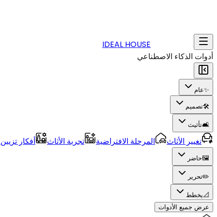
IDEAL HOUSE
أدوات الذكاء الاصطناعي
✨
عام
🛠️
تصميم
🛋️
تأثيث
تغيير الأثاث
المرحلة الافتراضية
تجربة الأثاث
أفكار تزيين
🖼️
حاضر
✏️
تحرير
📐
يخطط
عرض جميع الأدوات