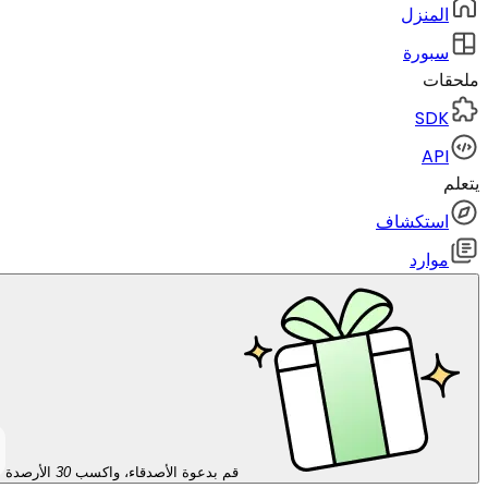
المنزل
سبورة
ملحقات
SDK
API
يتعلم
استكشاف
موارد
قم بدعوة الأصدقاء، واكسب
30
الأرصدة