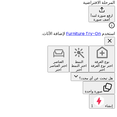
المرحلة الافتراضية
ارفع صورة لتبدأ
أضف صورة
استخدم
Furniture Try-On
لإضافة الأثاث.
نوع الغرفة
النمط
العناصر
اختر نوع الغرفة
اختر النمط
اختر العناصر
اختر
اختر
اختر
هل تبحث عن أي محدد؟
صورة واحدة
إنشاء
1