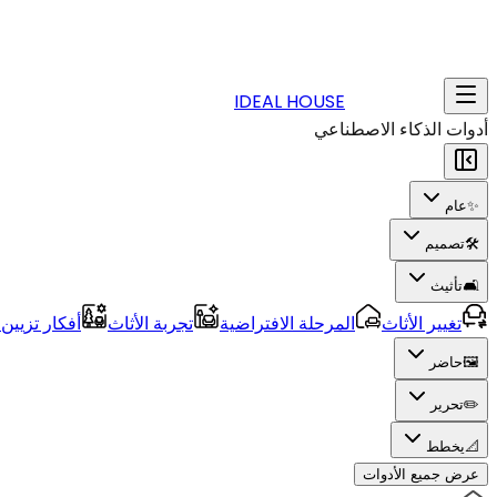
IDEAL HOUSE
أدوات الذكاء الاصطناعي
✨
عام
🛠️
تصميم
🛋️
تأثيث
تغيير الأثاث
المرحلة الافتراضية
تجربة الأثاث
أفكار تزيين
🖼️
حاضر
✏️
تحرير
📐
يخطط
عرض جميع الأدوات