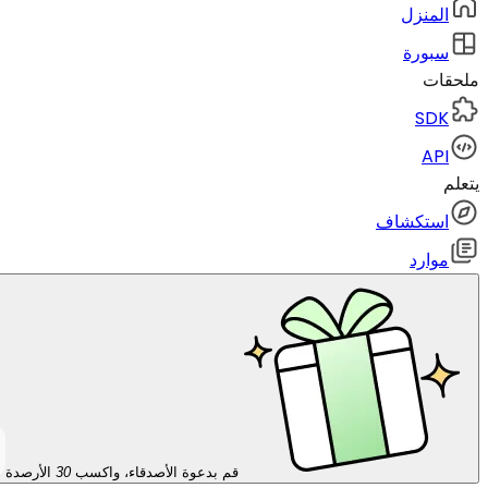
المنزل
سبورة
ملحقات
SDK
API
يتعلم
استكشاف
موارد
قم بدعوة الأصدقاء، واكسب
30
الأرصدة