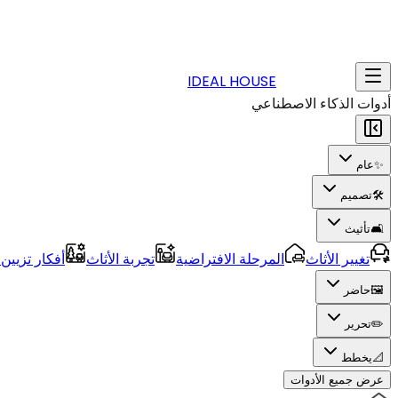
IDEAL HOUSE
أدوات الذكاء الاصطناعي
✨
عام
🛠️
تصميم
🛋️
تأثيث
تغيير الأثاث
المرحلة الافتراضية
تجربة الأثاث
أفكار تزيين
🖼️
حاضر
✏️
تحرير
📐
يخطط
عرض جميع الأدوات