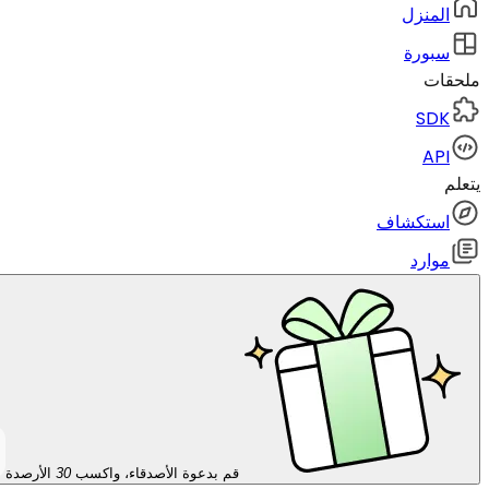
المنزل
سبورة
ملحقات
SDK
API
يتعلم
استكشاف
موارد
قم بدعوة الأصدقاء، واكسب
30
الأرصدة