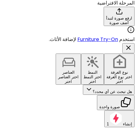
المرحلة الافتراضية
ارفع صورة لتبدأ
أضف صورة
استخدم
Furniture Try-On
لإضافة الأثاث.
نوع الغرفة
النمط
العناصر
اختر نوع الغرفة
اختر النمط
اختر العناصر
اختر
اختر
اختر
هل تبحث عن أي محدد؟
صورة واحدة
إنشاء
1