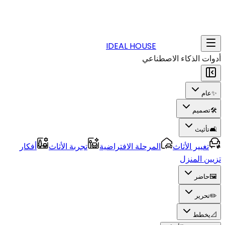
IDEAL HOUSE
أدوات الذكاء الاصطناعي
✨
عام
🛠️
تصميم
🛋️
تأثيث
تغيير الأثاث
المرحلة الافتراضية
تجربة الأثاث
أفكار
تزيين المنزل
🖼️
حاضر
✏️
تحرير
📐
يخطط