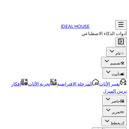
IDEAL HOUSE
أدوات الذكاء الاصطناعي
✨
عام
🛠️
تصميم
🛋️
تأثيث
تغيير الأثاث
المرحلة الافتراضية
تجربة الأثاث
أفكار
تزيين المنزل
🖼️
حاضر
✏️
تحرير
📐
يخطط