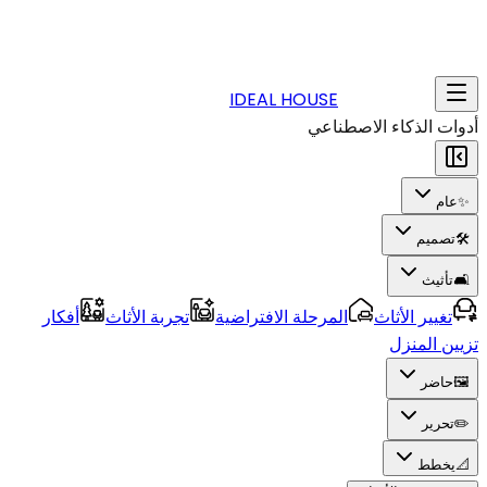
IDEAL HOUSE
أدوات الذكاء الاصطناعي
✨
عام
🛠️
تصميم
🛋️
تأثيث
تغيير الأثاث
المرحلة الافتراضية
تجربة الأثاث
أفكار
تزيين المنزل
🖼️
حاضر
✏️
تحرير
📐
يخطط