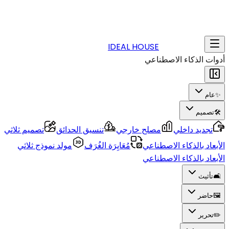
IDEAL HOUSE
أدوات الذكاء الاصطناعي
✨
عام
🛠️
تصميم
تجديد داخلي
مصلح خارجي
تنسيق الحدائق
تصميم ثلاثي
الأبعاد بالذكاء الاصطناعي
مُعَايِرَة الغُرَف
مولد نموذج ثلاثي
الأبعاد بالذكاء الاصطناعي
🛋️
تأثيث
🖼️
حاضر
✏️
تحرير