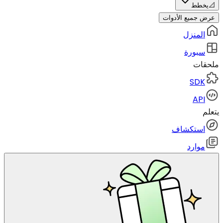
📐
يخطط
عرض جميع الأدوات
المنزل
سبورة
ملحقات
SDK
API
يتعلم
استكشاف
موارد