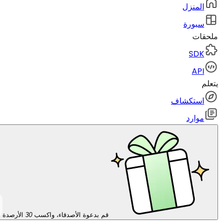
المنزل
سبورة
ملحقات
SDK
API
يتعلم
استكشاف
موارد
قم بدعوة الأصدقاء، واكسب
30
الأرصدة