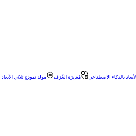
أبعاد بالذكاء الاصطناعي
مُعَايِرَة الغُرَف
مولد نموذج ثلاثي الأبعاد