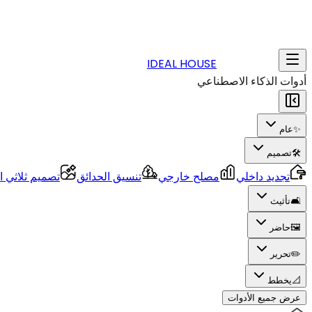
IDEAL HOUSE
أدوات الذكاء الاصطناعي
✨
عام
🛠️
تصميم
تجديد داخلي
مصلح خارجي
تنسيق الحدائق
تصميم ثلاثي ال
🛋️
تأثيث
🖼️
حاضر
✏️
تحرير
📐
يخطط
عرض جميع الأدوات