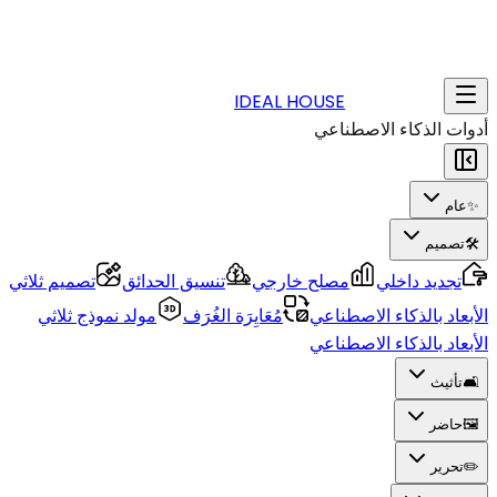
IDEAL HOUSE
أدوات الذكاء الاصطناعي
✨
عام
🛠️
تصميم
تجديد داخلي
مصلح خارجي
تنسيق الحدائق
تصميم ثلاثي
الأبعاد بالذكاء الاصطناعي
مُعَايِرَة الغُرَف
مولد نموذج ثلاثي
الأبعاد بالذكاء الاصطناعي
🛋️
تأثيث
🖼️
حاضر
✏️
تحرير