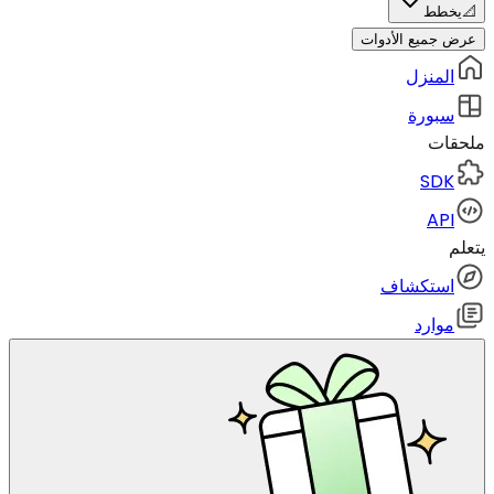
📐
يخطط
عرض جميع الأدوات
المنزل
سبورة
ملحقات
SDK
API
يتعلم
استكشاف
موارد