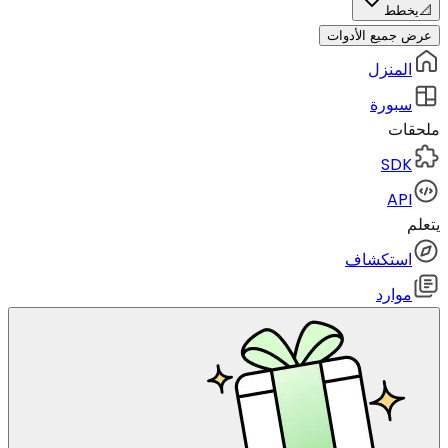
📐
يخطط
عرض جميع الأدوات
المنزل
سبورة
ملحقات
SDK
API
يتعلم
استكشاف
موارد