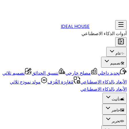
IDEAL HOUSE
أدوات الذكاء الاصطناعي
✨
عام
🛠️
تصميم
تجديد داخلي
مصلح خارجي
تنسيق الحدائق
تصميم ثلاثي
الأبعاد بالذكاء الاصطناعي
مُعَايِرَة الغُرَف
مولد نموذج ثلاثي
الأبعاد بالذكاء الاصطناعي
🛋️
تأثيث
🖼️
حاضر
✏️
تحرير