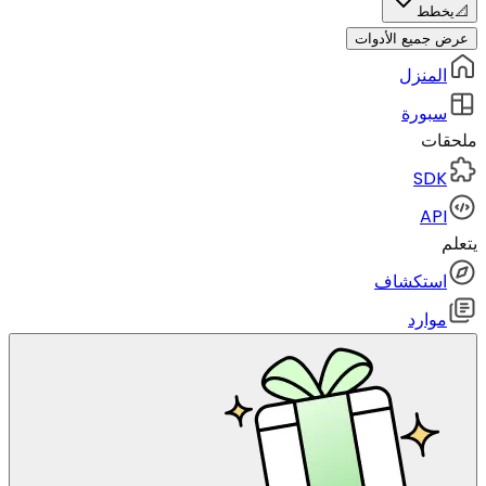
📐
يخطط
عرض جميع الأدوات
المنزل
سبورة
ملحقات
SDK
API
يتعلم
استكشاف
موارد