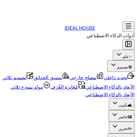
IDEAL HOUSE
أدوات الذكاء الاصطناعي
✨
عام
🛠️
تصميم
تجديد داخلي
مصلح خارجي
تنسيق الحدائق
تصميم ثلاثي
الأبعاد بالذكاء الاصطناعي
مُعَايِرَة الغُرَف
مولد نموذج ثلاثي
الأبعاد بالذكاء الاصطناعي
🛋️
تأثيث
🖼️
حاضر
✏️
تحرير