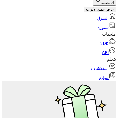
📐
يخطط
عرض جميع الأدوات
المنزل
سبورة
ملحقات
SDK
API
يتعلم
استكشاف
موارد