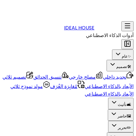
IDEAL HOUSE
أدوات الذكاء الاصطناعي
✨
عام
🛠️
تصميم
تجديد داخلي
مصلح خارجي
تنسيق الحدائق
تصميم ثلاثي
الأبعاد بالذكاء الاصطناعي
مُعَايِرَة الغُرَف
مولد نموذج ثلاثي
الأبعاد بالذكاء الاصطناعي
🛋️
تأثيث
🖼️
حاضر
✏️
تحرير