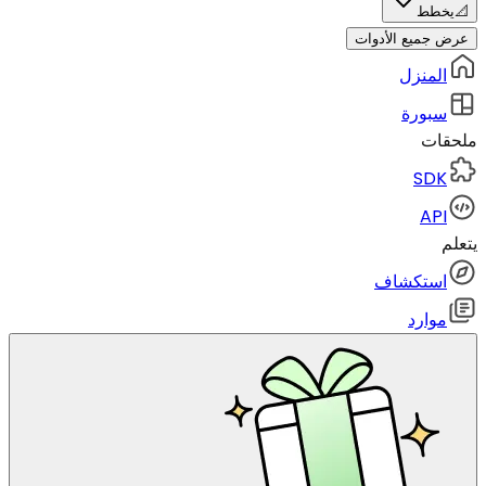
📐
يخطط
عرض جميع الأدوات
المنزل
سبورة
ملحقات
SDK
API
يتعلم
استكشاف
موارد