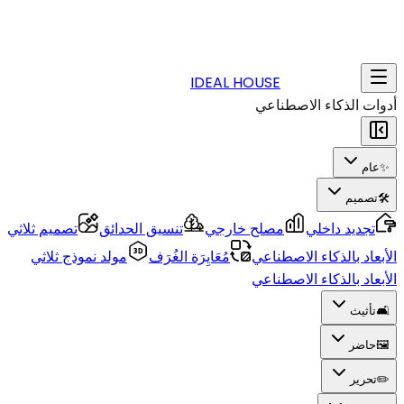
IDEAL HOUSE
أدوات الذكاء الاصطناعي
✨
عام
🛠️
تصميم
تجديد داخلي
مصلح خارجي
تنسيق الحدائق
تصميم ثلاثي
الأبعاد بالذكاء الاصطناعي
مُعَايِرَة الغُرَف
مولد نموذج ثلاثي
الأبعاد بالذكاء الاصطناعي
🛋️
تأثيث
🖼️
حاضر
✏️
تحرير