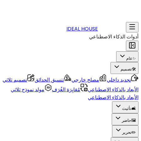
IDEAL HOUSE
أدوات الذكاء الاصطناعي
✨
عام
🛠️
تصميم
تجديد داخلي
مصلح خارجي
تنسيق الحدائق
تصميم ثلاثي
الأبعاد بالذكاء الاصطناعي
مُعَايِرَة الغُرَف
مولد نموذج ثلاثي
الأبعاد بالذكاء الاصطناعي
🛋️
تأثيث
🖼️
حاضر
✏️
تحرير