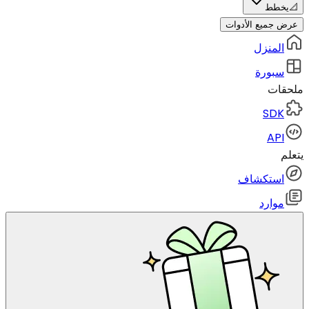
📐
يخطط
عرض جميع الأدوات
المنزل
سبورة
ملحقات
SDK
API
يتعلم
استكشاف
موارد