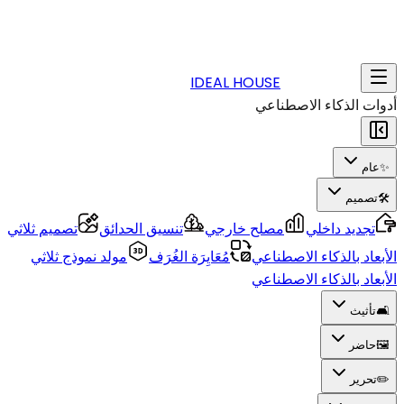
IDEAL HOUSE
أدوات الذكاء الاصطناعي
✨
عام
🛠️
تصميم
تجديد داخلي
مصلح خارجي
تنسيق الحدائق
تصميم ثلاثي
الأبعاد بالذكاء الاصطناعي
مُعَايِرَة الغُرَف
مولد نموذج ثلاثي
الأبعاد بالذكاء الاصطناعي
🛋️
تأثيث
🖼️
حاضر
✏️
تحرير