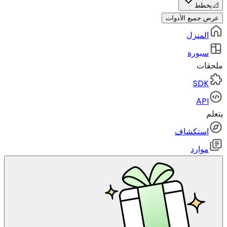
📐
يخطط
عرض جميع الأدوات
المنزل
سبورة
ملحقات
SDK
API
يتعلم
استكشاف
موارد