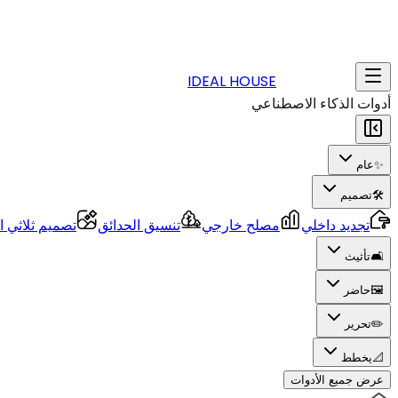
IDEAL HOUSE
أدوات الذكاء الاصطناعي
✨
عام
🛠️
تصميم
تجديد داخلي
مصلح خارجي
تنسيق الحدائق
تصميم ثلاثي ال
🛋️
تأثيث
🖼️
حاضر
✏️
تحرير
📐
يخطط
عرض جميع الأدوات