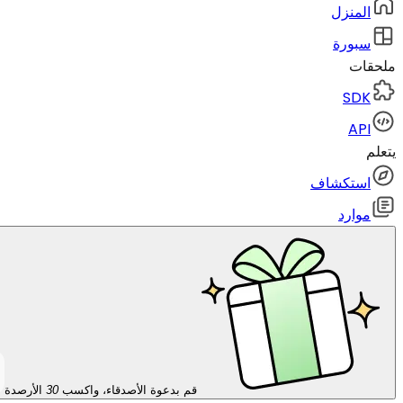
المنزل
سبورة
ملحقات
SDK
API
يتعلم
استكشاف
موارد
قم بدعوة الأصدقاء، واكسب
30
الأرصدة