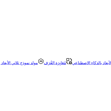
أبعاد بالذكاء الاصطناعي
مُعَايِرَة الغُرَف
مولد نموذج ثلاثي الأبعاد