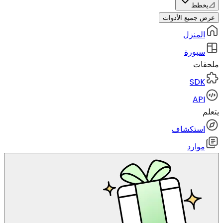
📐
يخطط
عرض جميع الأدوات
المنزل
سبورة
ملحقات
SDK
API
يتعلم
استكشاف
موارد