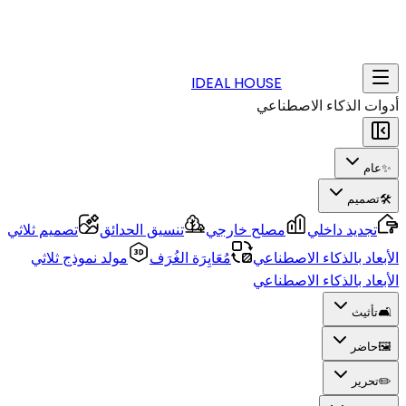
IDEAL HOUSE
أدوات الذكاء الاصطناعي
✨
عام
🛠️
تصميم
تجديد داخلي
مصلح خارجي
تنسيق الحدائق
تصميم ثلاثي
الأبعاد بالذكاء الاصطناعي
مُعَايِرَة الغُرَف
مولد نموذج ثلاثي
الأبعاد بالذكاء الاصطناعي
🛋️
تأثيث
🖼️
حاضر
✏️
تحرير