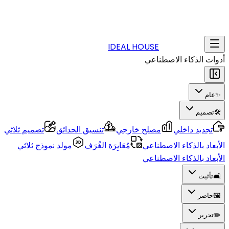
IDEAL HOUSE
أدوات الذكاء الاصطناعي
✨
عام
🛠️
تصميم
تجديد داخلي
مصلح خارجي
تنسيق الحدائق
تصميم ثلاثي
الأبعاد بالذكاء الاصطناعي
مُعَايِرَة الغُرَف
مولد نموذج ثلاثي
الأبعاد بالذكاء الاصطناعي
🛋️
تأثيث
🖼️
حاضر
✏️
تحرير