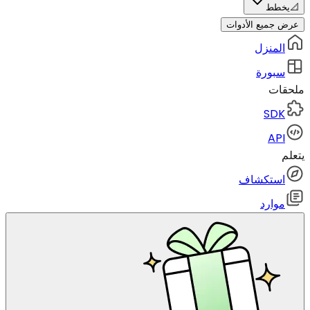
📐
يخطط
عرض جميع الأدوات
المنزل
سبورة
ملحقات
SDK
API
يتعلم
استكشاف
موارد