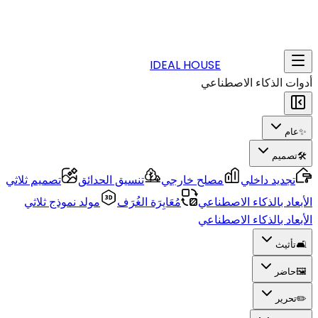
IDEAL HOUSE
أدوات الذكاء الاصطناعي
✨
عام
🛠️
تصميم
تجديد داخلي
مصلح خارجي
تنسيق الحدائق
تصميم ثلاثي
الأبعاد بالذكاء الاصطناعي
مُعَايِرَة الغُرَف
مولد نموذج ثلاثي
الأبعاد بالذكاء الاصطناعي
🛋️
تأثيث
🖼️
حاضر
✏️
تحرير