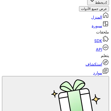
📐
يخطط
عرض جميع الأدوات
المنزل
سبورة
ملحقات
SDK
API
يتعلم
استكشاف
موارد