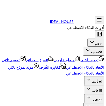
IDEAL HOUSE
أدوات الذكاء الاصطناعي
✨
عام
🛠️
تصميم
تجديد داخلي
مصلح خارجي
تنسيق الحدائق
تصميم ثلاثي
الأبعاد بالذكاء الاصطناعي
مُعَايِرَة الغُرَف
مولد نموذج ثلاثي
الأبعاد بالذكاء الاصطناعي
🛋️
تأثيث
🖼️
حاضر
✏️
تحرير