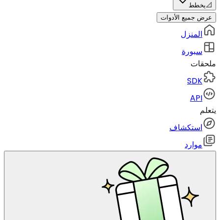
📐
يخطط
عرض جميع الأدوات
المنزل
سبورة
ملحقات
SDK
API
يتعلم
استكشاف
موارد