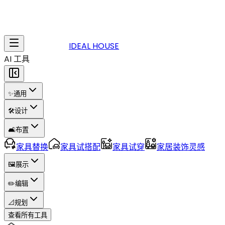
IDEAL HOUSE
AI 工具
✨
通用
🛠️
设计
🛋️
布置
家具替换
家具试搭配
家具试穿
家居装饰灵感
🖼️
展示
✏️
编辑
📐
规划
查看所有工具