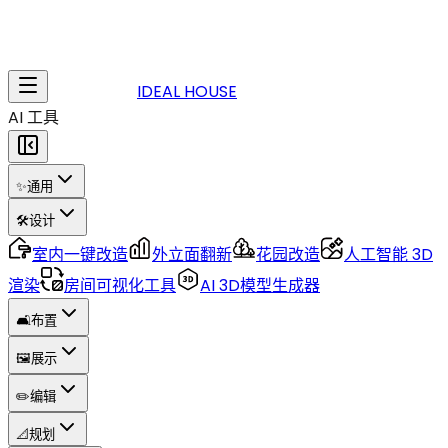
IDEAL HOUSE
AI 工具
✨
通用
🛠️
设计
室内一键改造
外立面翻新
花园改造
人工智能 3D
渲染
房间可视化工具
AI 3D模型生成器
🛋️
布置
🖼️
展示
✏️
编辑
📐
规划