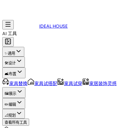
IDEAL HOUSE
AI 工具
✨
通用
🛠️
设计
🛋️
布置
家具替换
家具试搭配
家具试穿
家居装饰灵感
🖼️
展示
✏️
编辑
📐
规划
查看所有工具