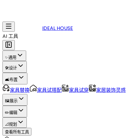
IDEAL HOUSE
AI 工具
✨
通用
🛠️
设计
🛋️
布置
家具替换
家具试搭配
家具试穿
家居装饰灵感
🖼️
展示
✏️
编辑
📐
规划
查看所有工具