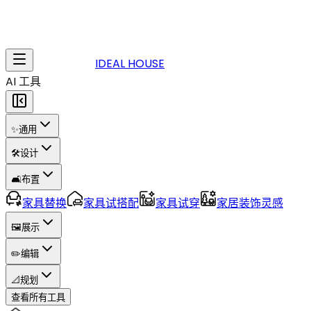
IDEAL HOUSE
AI 工具
✨
通用
🛠️
设计
🛋️
布置
家具替换
家具试搭配
家具试穿
家居装饰灵感
🖼️
展示
✏️
编辑
📐
规划
查看所有工具