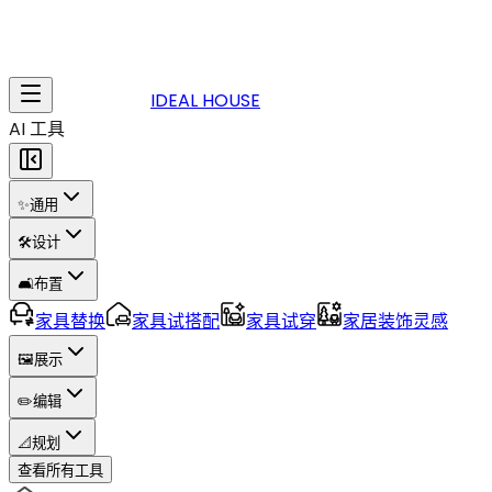
IDEAL HOUSE
AI 工具
✨
通用
🛠️
设计
🛋️
布置
家具替换
家具试搭配
家具试穿
家居装饰灵感
🖼️
展示
✏️
编辑
📐
规划
查看所有工具