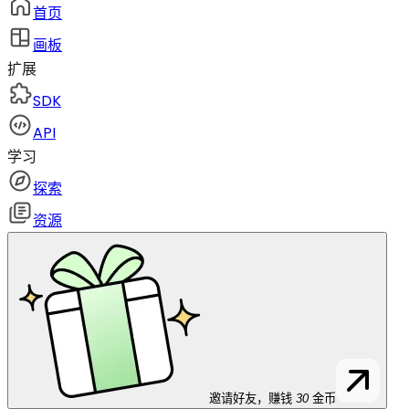
首页
画板
扩展
SDK
API
学习
探索
资源
邀请好友，赚钱
30
金币