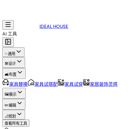
IDEAL HOUSE
AI 工具
✨
通用
🛠️
设计
🛋️
布置
家具替换
家具试搭配
家具试穿
家居装饰灵感
🖼️
展示
✏️
编辑
📐
规划
查看所有工具