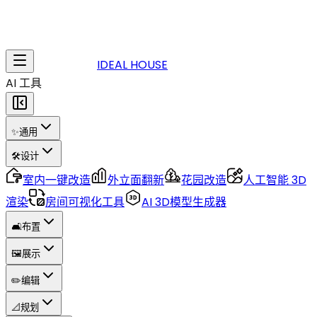
IDEAL HOUSE
AI 工具
✨
通用
🛠️
设计
室内一键改造
外立面翻新
花园改造
人工智能 3D
渲染
房间可视化工具
AI 3D模型生成器
🛋️
布置
🖼️
展示
✏️
编辑
📐
规划