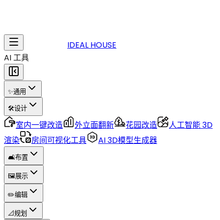
IDEAL HOUSE
AI 工具
✨
通用
🛠️
设计
室内一键改造
外立面翻新
花园改造
人工智能 3D
渲染
房间可视化工具
AI 3D模型生成器
🛋️
布置
🖼️
展示
✏️
编辑
📐
规划