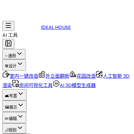
IDEAL HOUSE
AI 工具
✨
通用
🛠️
设计
室内一键改造
外立面翻新
花园改造
人工智能 3D
渲染
房间可视化工具
AI 3D模型生成器
🛋️
布置
🖼️
展示
✏️
编辑
📐
规划