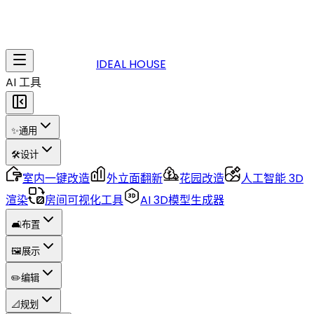
IDEAL HOUSE
AI 工具
✨
通用
🛠️
设计
室内一键改造
外立面翻新
花园改造
人工智能 3D
渲染
房间可视化工具
AI 3D模型生成器
🛋️
布置
🖼️
展示
✏️
编辑
📐
规划