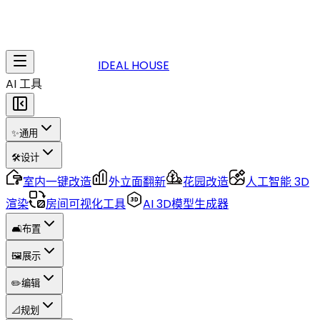
IDEAL HOUSE
AI 工具
✨
通用
🛠️
设计
室内一键改造
外立面翻新
花园改造
人工智能 3D
渲染
房间可视化工具
AI 3D模型生成器
🛋️
布置
🖼️
展示
✏️
编辑
📐
规划