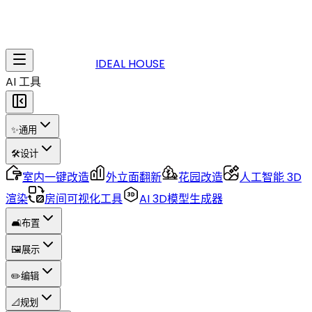
IDEAL HOUSE
AI 工具
✨
通用
🛠️
设计
室内一键改造
外立面翻新
花园改造
人工智能 3D
渲染
房间可视化工具
AI 3D模型生成器
🛋️
布置
🖼️
展示
✏️
编辑
📐
规划