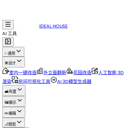
IDEAL HOUSE
AI 工具
✨
通用
🛠️
设计
室内一键改造
外立面翻新
花园改造
人工智能 3D
渲染
房间可视化工具
AI 3D模型生成器
🛋️
布置
🖼️
展示
✏️
编辑
📐
规划