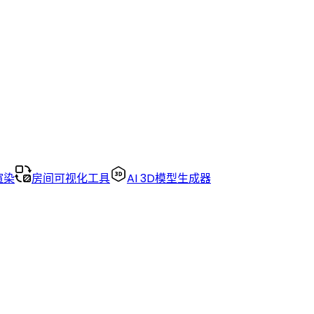
渲染
房间可视化工具
AI 3D模型生成器