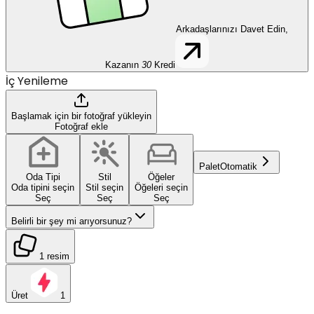
Arkadaşlarınızı Davet Edin,
Kazanın
30
Kredi
İç Yenileme
Başlamak için bir fotoğraf yükleyin
Fotoğraf ekle
Palet
Otomatik
Oda Tipi
Stil
Öğeler
Oda tipini seçin
Stil seçin
Öğeleri seçin
Seç
Seç
Seç
Belirli bir şey mi arıyorsunuz?
1 resim
Üret
1