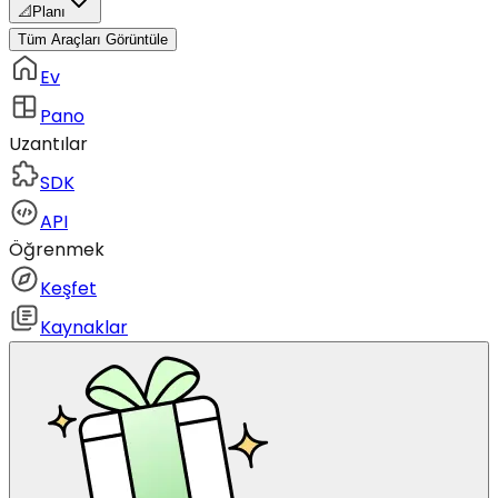
📐
Planı
Tüm Araçları Görüntüle
Ev
Pano
Uzantılar
SDK
API
Öğrenmek
Keşfet
Kaynaklar