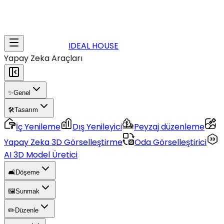
IDEAL HOUSE
Yapay Zeka Araçları
✨
Genel
🛠️
Tasarım
İç Yenileme
Dış Yenileyici
Peyzaj düzenleme
Yapay Zeka 3D Görselleştirme
Oda Görselleştirici
AI 3D Model Üretici
🛋️
Döşeme
🖼️
Sunmak
✏️
Düzenle