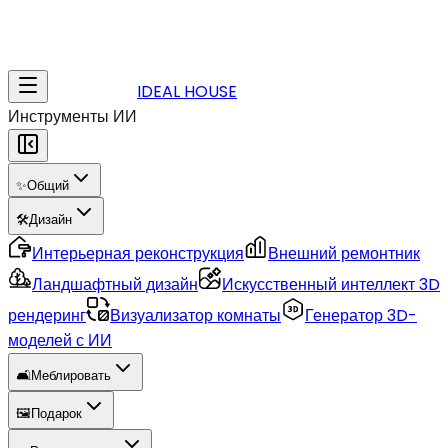
IDEAL HOUSE
Инструменты ИИ
✨
Общий
🛠️
Дизайн
Интерьерная реконструкция
Внешний ремонтник
Ландшафтный дизайн
Искусственный интеллект 3D
рендеринг
Визуализатор комнаты
Генератор 3D-
моделей с ИИ
🛋️
Меблировать
🖼️
Подарок