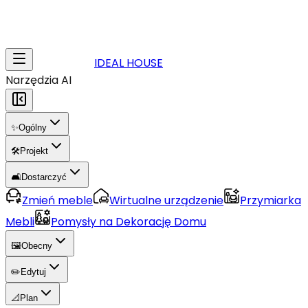
IDEAL HOUSE
Narzędzia AI
✨
Ogólny
🛠️
Projekt
🛋️
Dostarczyć
Zmień meble
Wirtualne urządzenie
Przymiarka
Mebli
Pomysły na Dekorację Domu
🖼️
Obecny
✏️
Edytuj
📐
Plan