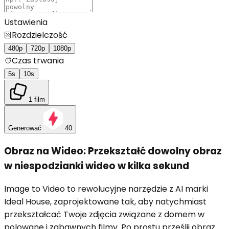
Ustawienia
Rozdzielczość
󿽻
480p
720p
1080p
Czas trwania
󿿓
5s
10s
1 film
Generować
40
Obraz na Wideo: Przekształć dowolny obraz
w niespodzianki wideo w kilka sekund
Image to Video to rewolucyjne narzędzie z AI marki
Ideal House, zaprojektowane tak, aby natychmiast
przekształcać Twoje zdjęcia związane z domem w
polowane i zabawnych filmy. Po prostu prześlij obraz