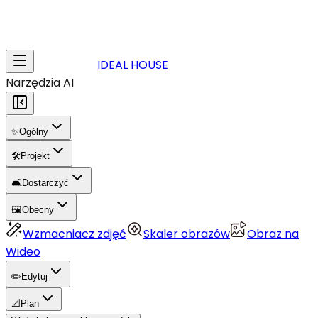
IDEAL HOUSE
Narzędzia AI
✨
Ogólny
🛠️
Projekt
🛋️
Dostarczyć
🖼️
Obecny
Wzmacniacz zdjęć
Skaler obrazów
Obraz na
Wideo
✏️
Edytuj
📐
Plan