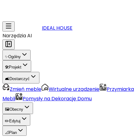
IDEAL HOUSE
Narzędzia AI
✨
Ogólny
🛠️
Projekt
🛋️
Dostarczyć
Zmień meble
Wirtualne urządzenie
Przymiarka
Mebli
Pomysły na Dekorację Domu
🖼️
Obecny
✏️
Edytuj
📐
Plan