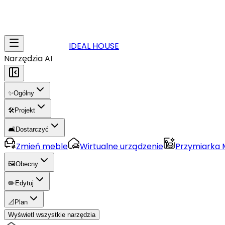
IDEAL HOUSE
Narzędzia AI
✨
Ogólny
🛠️
Projekt
🛋️
Dostarczyć
Zmień meble
Wirtualne urządzenie
Przymiarka 
🖼️
Obecny
✏️
Edytuj
📐
Plan
Wyświetl wszystkie narzędzia