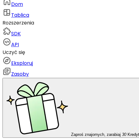
Dom
Tablica
Rozszerzenia
SDK
API
Uczyć się
Eksploruj
Zasoby
Zaproś znajomych, zarabiaj
30
Kredy