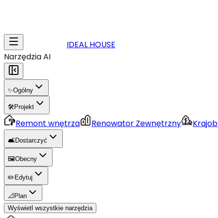
IDEAL HOUSE
Narzędzia AI
✨
Ogólny
🛠️
Projekt
Remont wnętrza
Renowator Zewnętrzny
Krajob
🛋️
Dostarczyć
🖼️
Obecny
✏️
Edytuj
📐
Plan
Wyświetl wszystkie narzędzia