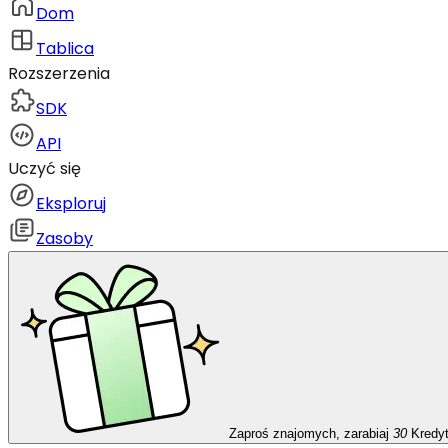
Dom
Tablica
Rozszerzenia
SDK
API
Uczyć się
Eksploruj
Zasoby
Zaproś znajomych, zarabiaj
30
Kredy