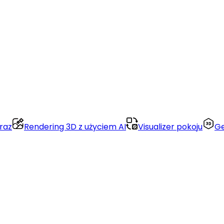
raz
Rendering 3D z użyciem AI
Visualizer pokoju
Ge