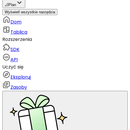
📐
Plan
Wyświetl wszystkie narzędzia
Dom
Tablica
Rozszerzenia
SDK
API
Uczyć się
Eksploruj
Zasoby