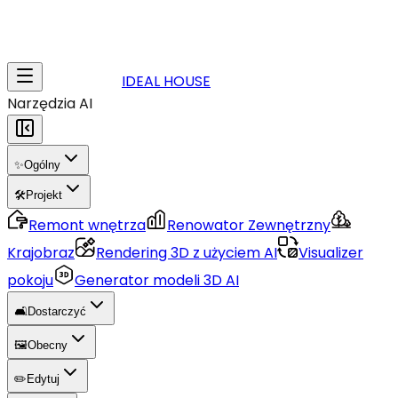
IDEAL HOUSE
Narzędzia AI
✨
Ogólny
🛠️
Projekt
Remont wnętrza
Renowator Zewnętrzny
Krajobraz
Rendering 3D z użyciem AI
Visualizer
pokoju
Generator modeli 3D AI
🛋️
Dostarczyć
🖼️
Obecny
✏️
Edytuj