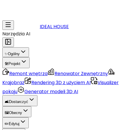
IDEAL HOUSE
Narzędzia AI
✨
Ogólny
🛠️
Projekt
Remont wnętrza
Renowator Zewnętrzny
Krajobraz
Rendering 3D z użyciem AI
Visualizer
pokoju
Generator modeli 3D AI
🛋️
Dostarczyć
🖼️
Obecny
✏️
Edytuj