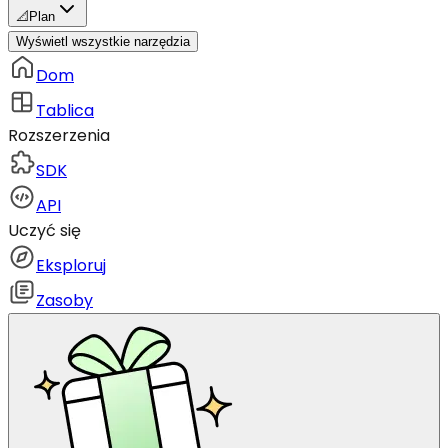
📐
Plan
Wyświetl wszystkie narzędzia
Dom
Tablica
Rozszerzenia
SDK
API
Uczyć się
Eksploruj
Zasoby