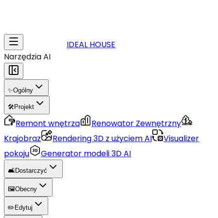
IDEAL HOUSE
Narzędzia AI
✨
Ogólny
🛠️
Projekt
Remont wnętrza
Renowator Zewnętrzny
Krajobraz
Rendering 3D z użyciem AI
Visualizer
pokoju
Generator modeli 3D AI
🛋️
Dostarczyć
🖼️
Obecny
✏️
Edytuj