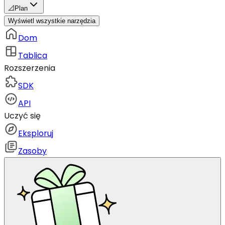
📐
Plan
Wyświetl wszystkie narzędzia
Dom
Tablica
Rozszerzenia
SDK
API
Uczyć się
Eksploruj
Zasoby