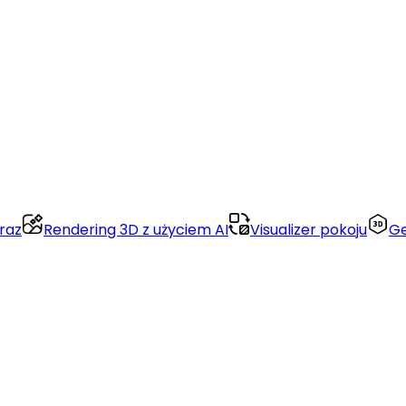
raz
Rendering 3D z użyciem AI
Visualizer pokoju
Ge