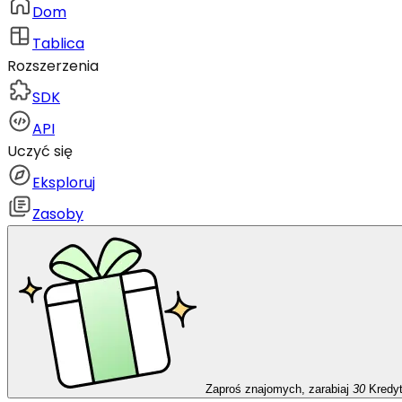
Dom
Tablica
Rozszerzenia
SDK
API
Uczyć się
Eksploruj
Zasoby
Zaproś znajomych, zarabiaj
30
Kredy