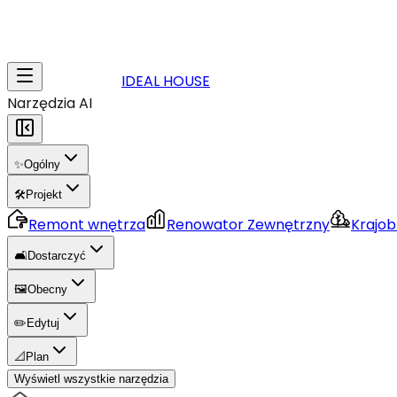
IDEAL HOUSE
Narzędzia AI
✨
Ogólny
🛠️
Projekt
Remont wnętrza
Renowator Zewnętrzny
Krajob
🛋️
Dostarczyć
🖼️
Obecny
✏️
Edytuj
📐
Plan
Wyświetl wszystkie narzędzia