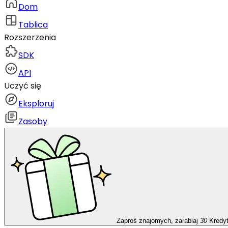
Dom
Tablica
Rozszerzenia
SDK
API
Uczyć się
Eksploruj
Zasoby
Zaproś znajomych, zarabiaj
30
Kredy