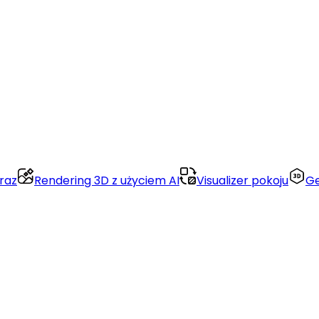
raz
Rendering 3D z użyciem AI
Visualizer pokoju
Ge