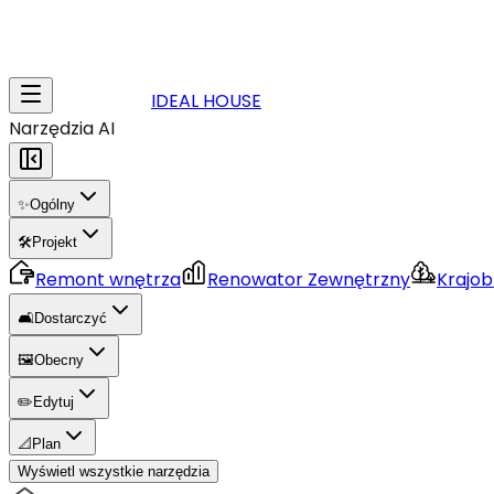
IDEAL HOUSE
Narzędzia AI
✨
Ogólny
🛠️
Projekt
Remont wnętrza
Renowator Zewnętrzny
Krajob
🛋️
Dostarczyć
🖼️
Obecny
✏️
Edytuj
📐
Plan
Wyświetl wszystkie narzędzia